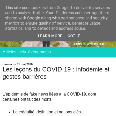
This site uses cookies from Google to deliver its services
and to analyze traffic. Your IP address and user-agent are
shared with Google along with performance and security
metrics to ensure quality of service, generate usage
statistics, and to detect and address abuse.
LEARN MORE
GOT IT
Articles, actu, événements.
dimanche 31 mai 2020
Les leçons du COVID-19 : infodémie et
gestes barrières
L'épidémie de fake news liées à la COVID-19, dont
certaines ont fait des morts !
La crédulité, définition et notions clés.