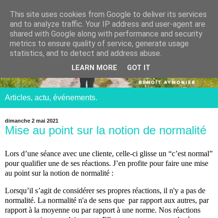
This site uses cookies from Google to deliver its services
and to analyze traffic. Your IP address and user-agent are
shared with Google along with performance and security
metrics to ensure quality of service, generate usage
statistics, and to detect and address abuse.
LEARN MORE
GOT IT
Articles, actu, événements.
dimanche 2 mai 2021
Mise au point sur la notion de normalité
Lors d’une séance avec une cliente, celle-ci glisse un “c’est normal”
pour qualifier une de ses réactions. J’en profite pour faire une mise
au point sur la notion de normalité :
Lorsqu’il s’agit de considérer ses propres réactions, il n'y a pas de
normalité. La normalité n'a de sens que par rapport aux autres, par
rapport à la moyenne ou par rapport à une norme. Nos réactions