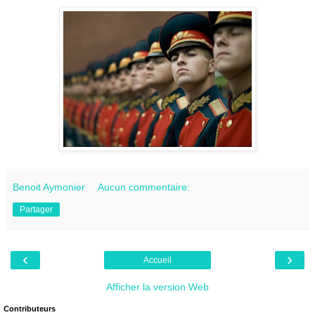
Benoit Aymonier
Aucun commentaire:
Partager
‹
›
Accueil
Afficher la version Web
Contributeurs