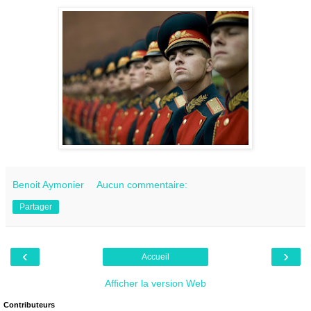
Benoit Aymonier
Aucun commentaire:
Partager
‹
›
Accueil
Afficher la version Web
Contributeurs