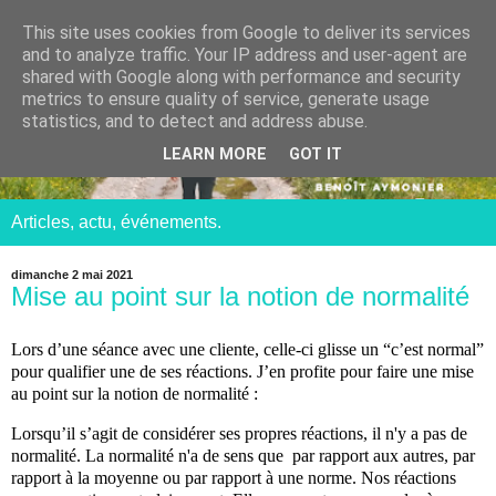
This site uses cookies from Google to deliver its services
and to analyze traffic. Your IP address and user-agent are
shared with Google along with performance and security
metrics to ensure quality of service, generate usage
statistics, and to detect and address abuse.
LEARN MORE
GOT IT
Articles, actu, événements.
dimanche 2 mai 2021
Mise au point sur la notion de normalité
Lors d’une séance avec une cliente, celle-ci glisse un “c’est normal”
pour qualifier une de ses réactions. J’en profite pour faire une mise
au point sur la notion de normalité :
Lorsqu’il s’agit de considérer ses propres réactions, il n'y a pas de
normalité. La normalité n'a de sens que par rapport aux autres, par
rapport à la moyenne ou par rapport à une norme. Nos réactions