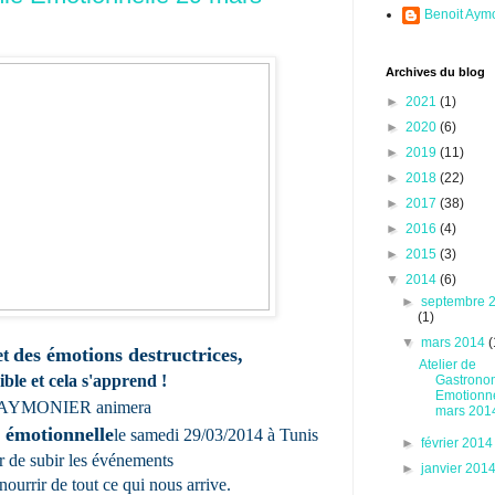
Benoit Aym
Archives du blog
►
2021
(1)
►
2020
(6)
►
2019
(11)
►
2018
(22)
►
2017
(38)
►
2016
(4)
►
2015
(3)
▼
2014
(6)
►
septembre 
(1)
▼
mars 2014
(
des émotions destructrices,
et
Atelier de
sible et cela s'apprend !
Gastrono
Emotionne
 AYMONIER animera
mars 201
 émotionnelle
le samedi 29/03/2014 à Tunis
►
février 201
er de subir les événements
►
janvier 201
nourrir
de tout ce qui nous arrive.