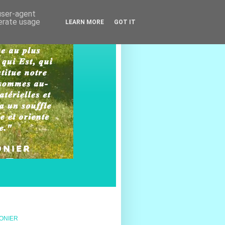
 user-agent
nerate usage
LEARN MORE
GOT IT
MONIER