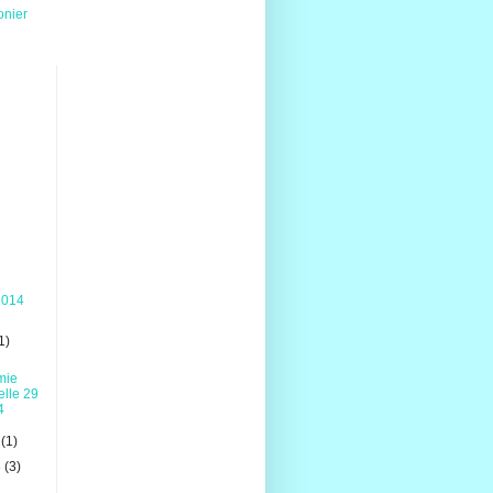
onier
2014
1)
mie
lle 29
4
4
(1)
4
(3)