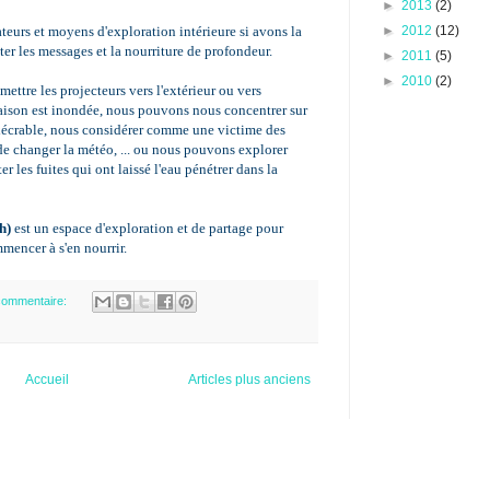
►
2013
(2)
eurs et moyens d'exploration intérieure si avons la
►
2012
(12)
ter les messages et la nourriture de profondeur.
►
2011
(5)
►
2010
(2)
ettre les projecteurs vers l'extérieur ou vers
a maison est inondée, nous pouvons nous concentrer sur
exécrable, nous considérer comme une victime des
 de changer la météo, ... ou nous pouvons explorer
r les fuites qui ont laissé l'eau pénétrer dans la
h)
est un espace d'exploration et de partage pour
mmencer à s'en nourrir.
commentaire:
Accueil
Articles plus anciens