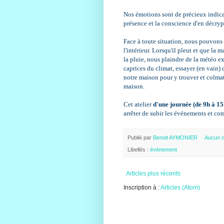
Nos émotions sont de précieux indicat
présence et la conscience d'en décryp
Face à toute situation, nous pouvons m
l'intérieur. Lorsqu'il pleut et que l
la pluie, nous plaindre de la météo 
caprices du climat, essayer (en vain)
notre maison pour y trouver et colmate
maison.
Cet atelier
d'une journée (de 9h à 15
arrêter de subir les événements et co
Publié par
Benoit AYMONIER
Aucun 
Libellés :
événement
Articles plus récents
Inscription à :
Articles (Atom)